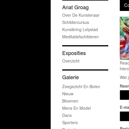
Co
Anat Groag
Over De Kunstenaar
Schildercursus
Kunstkring Lelystad
Meditatiefschilderen
Exposities
Overzicht
Reac
hiero
Galerie
Wat j
Naa
Zeegezicht En Boten
Nieuw
Bloemen
E-ma
Mens En Model
Dans
Sporters
Beri