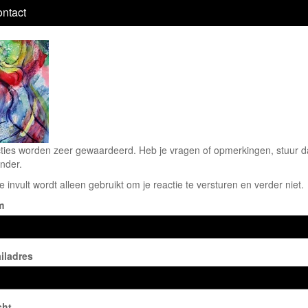
ntact
ties worden zeer gewaardeerd. Heb je vragen of opmerkingen, stuur dan
nder.
e invult wordt alleen gebruikt om je reactie te versturen en verder niet.
m
iladres
cht