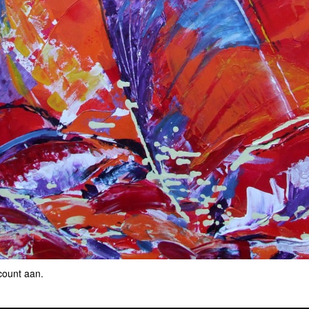
count aan
.