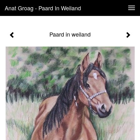
Anat Groag - Paard In Weiland
Tog
navi
Paard in weiland