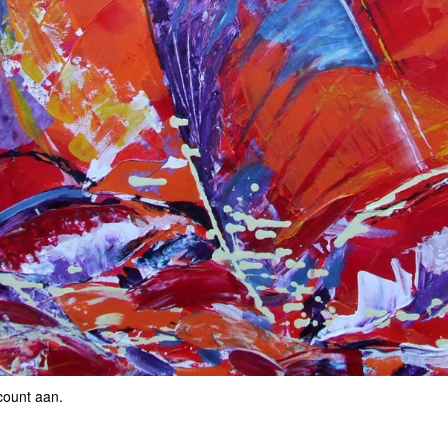
count aan
.