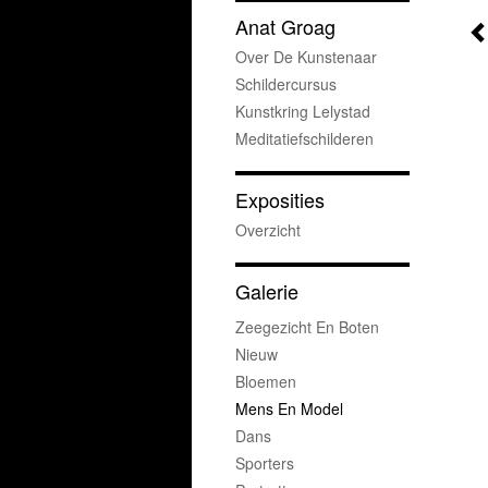
Anat Groag
Over De Kunstenaar
Schildercursus
Kunstkring Lelystad
Meditatiefschilderen
Exposities
Overzicht
Galerie
Zeegezicht En Boten
Nieuw
Bloemen
Mens En Model
Dans
Sporters