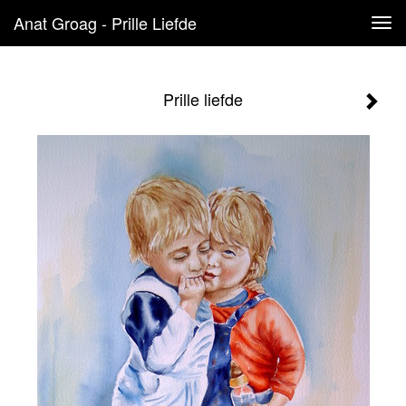
Anat Groag - Prille Liefde
Tog
navi
Prille liefde