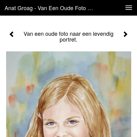
Anat Groag - Van Een Oude Foto Naar Een Levendig Portret.
Tog
navi
Van een oude foto naar een levendig
portret.