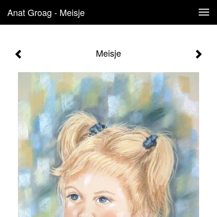
Anat Groag - Meisje
Tog
navi
Meisje