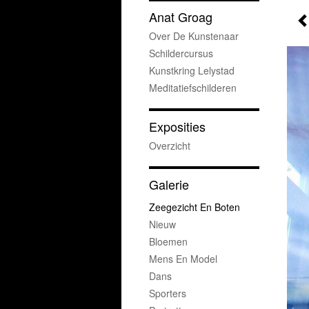
Anat Groag
Over De Kunstenaar
Schildercursus
Kunstkring Lelystad
Meditatiefschilderen
Exposities
Overzicht
Galerie
Zeegezicht En Boten
Nieuw
Bloemen
Mens En Model
Dans
Sporters