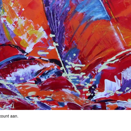
count aan
.