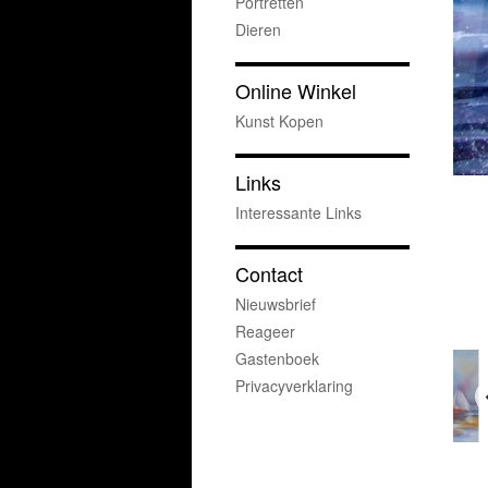
Portretten
Dieren
Online Winkel
Kunst Kopen
Links
Interessante Links
Contact
Nieuwsbrief
Reageer
Gastenboek
Privacyverklaring