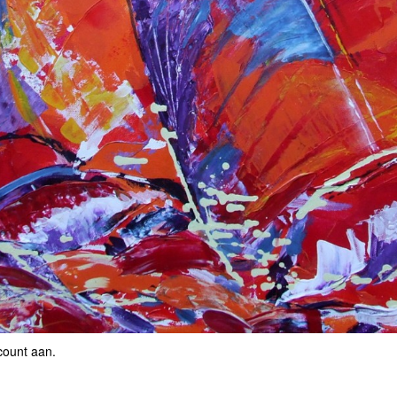
count aan
.