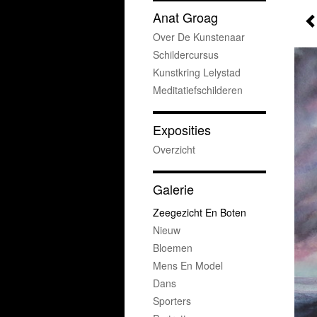
Anat Groag
Over De Kunstenaar
Schildercursus
Kunstkring Lelystad
Meditatiefschilderen
Exposities
Overzicht
Galerie
Zeegezicht En Boten
Nieuw
Bloemen
Mens En Model
Dans
Sporters