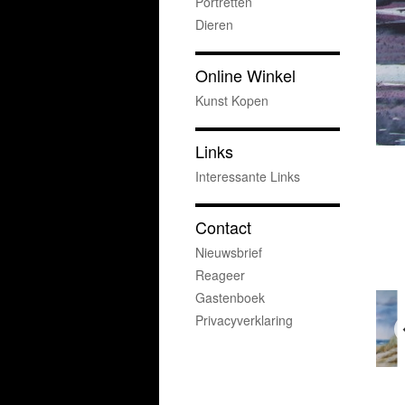
Portretten
Dieren
Online Winkel
Kunst Kopen
Links
Interessante Links
Contact
Nieuwsbrief
Reageer
Gastenboek
Privacyverklaring