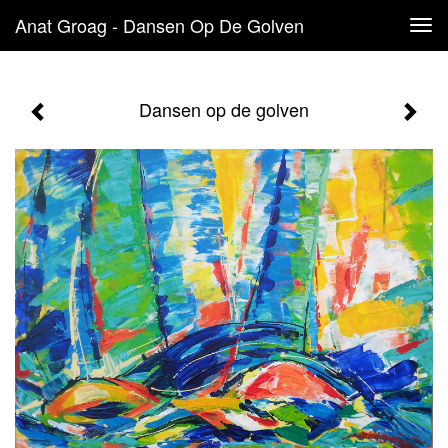
Anat Groag - Dansen Op De Golven
Tog
navi
Dansen op de golven